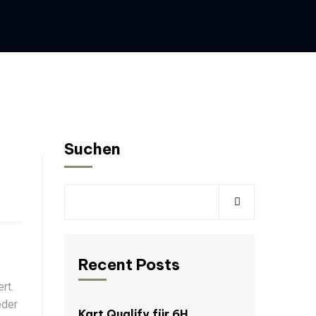
Suchen
Recent Posts
rt.
eder
Kart Qualify für 6H