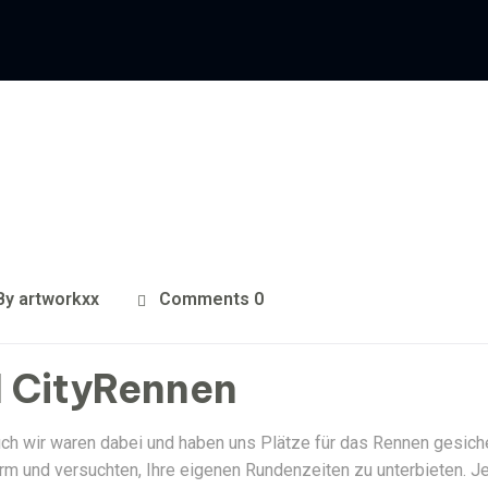
By
artworkxx
Comments 0
H CityRennen
uch wir waren dabei und haben uns Plätze für das Rennen gesiche
rm und versuchten, Ihre eigenen Rundenzeiten zu unterbieten. J