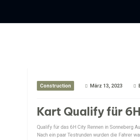
Construction
März 13, 2023
Kart Qualify für 6
Qualify für das 6H City Rennen in Sonneberg A
Nach ein paar Testrunden wurden die Fahrer wa