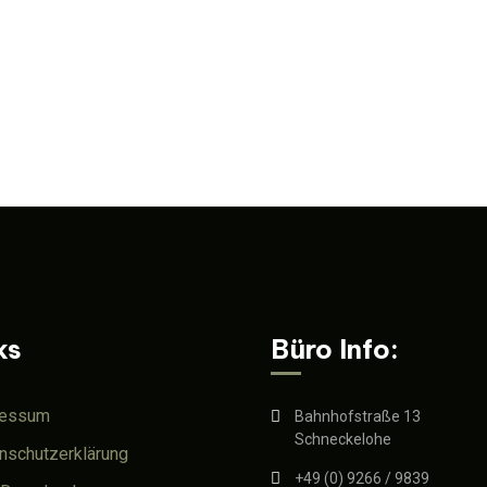
ks
Büro Info:
ressum
Bahnhofstraße 13
Schneckelohe
nschutzerklärung
+49 (0) 9266 / 9839